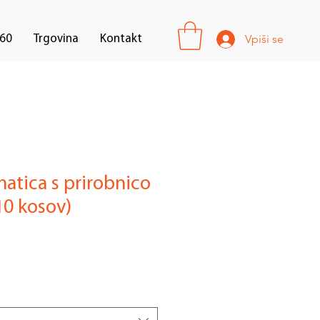
Vpiši se
60
Trgovina
Kontakt
atica s prirobnico
10 kosov)
le
ice