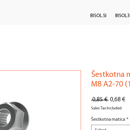
BISOL.SI
BISOL3
Šestkotna m
M8 A2-70 (
Regular
Sa
 0,85 € 
0,68 €
Price
Pr
Sales Tax Included
Šestkotna matica
*