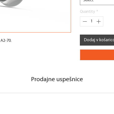
Select
Quantity
*
Dodaj v košaric
 A2-70.
Prodajne uspešnice