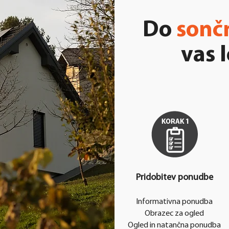
Do
sonč
vas l
Pridobitev ponudbe
Informativna ponudba
Obrazec za ogled
Ogled in natančna ponudba