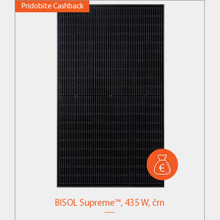
Pridobite Cashback
BISOL Supreme™, 435 W, črn