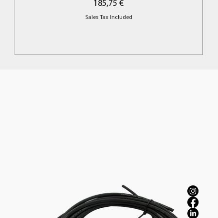
Price
185,75 €
Sales Tax Included