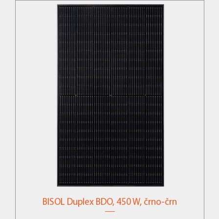
BISOL Duplex BDO, 450 W, črno-črn