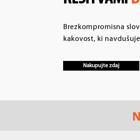
Brezkompromisna slo
kakovost, ki navdušuje
Nakupujte zdaj
N