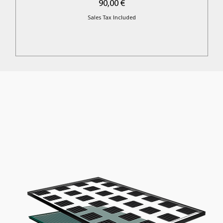
Price
90,00 €
Sales Tax Included