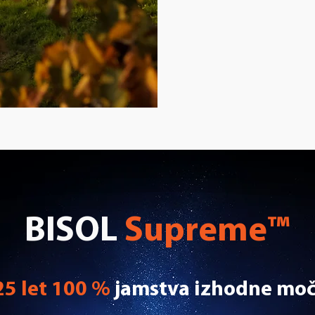
BISOL
Supreme™
25 let 100 %
jamstva izhodne moč