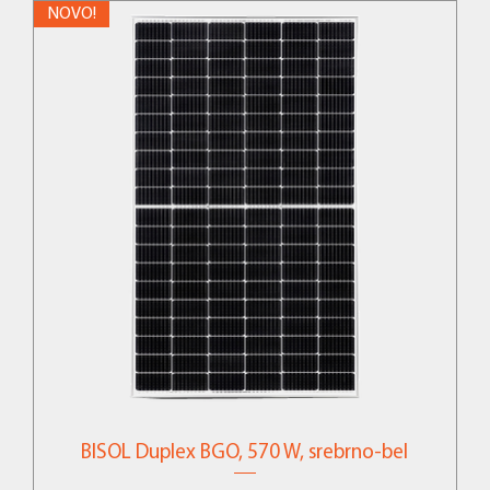
NOVO!
BISOL Duplex BGO, 570 W, srebrno-bel