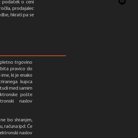
e podatek o ceni
čila, prodajalec
be, hkrati pa se
spletno trgovino
dobita pravico do
 ime, ki je enako
triranega kupca
a tudi med samim
ektronske pošte
onski naslov
 ne bo shranjen,
u, računa ipd. Če
lektronski naslov