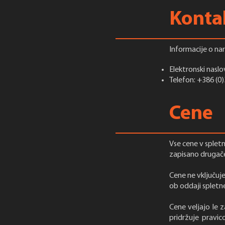
Konta
Informacije o nar
Elektronski naslo
Telefon: +386 (0
Cene
Vse cene v spletn
zapisano drugač
Cene ne vključuj
ob oddaji spletne
Cene veljajo le z
pridržuje pravi