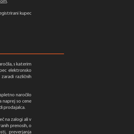
.com
.
istrirani kupec
ročila, s katerim
upec elektronsko
zaradi različnih
spletno naročilo
a naprej so cene
di prodajalca.
č na zalogi ali v
anih prenosih, o
ti, preverjanja