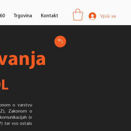
Vpiši se
60
Trgovina
Kontakt
ovanja
OL
akonom o varstvu
 OZ), Zakonom o
komunikacijah (v
) ter vso ostalo