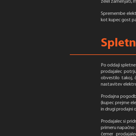
želel zamenjati,
Spremembe elektr
kot kupec gost p
Spletn
Po oddaji spletne
prodajalec potrj
obvestilo takoj, 
nastavitev elektr
Prodajna pogodba 
(kupec prejme ele
in drugi prodajni 
Prodajalec si prid
primeru napačno p
čemer prodajale