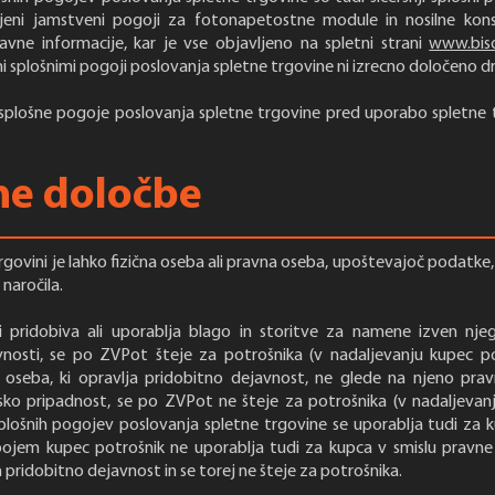
jeni jamstveni pogoji za fotonapetostne module in nosilne konstr
avne informacije, kar je vse objavljeno na spletni strani
www.bis
mi splošnimi pogoji poslovanja spletne trgovine ni izrecno določeno d
splošne pogoje poslovanja spletne trgovine pred uporabo spletne t
ne določbe
trgovini je lahko fizična oseba ali pravna oseba, upoštevajoč podatk
naročila.
ki pridobiva ali uporablja blago in storitve za namene izven njeg
vnosti, se po ZVPot šteje za potrošnika (v nadaljevanju kupec po
a oseba, ki opravlja pridobitno dejavnost, ne glede na njeno prav
insko pripadnost, se po ZVPot ne šteje za potrošnika (v nadaljeva
plošnih pogojev poslovanja spletne trgovine se uporablja tudi za 
jem kupec potrošnik ne uporablja tudi za kupca v smislu pravne o
a pridobitno dejavnost in se torej ne šteje za potrošnika.