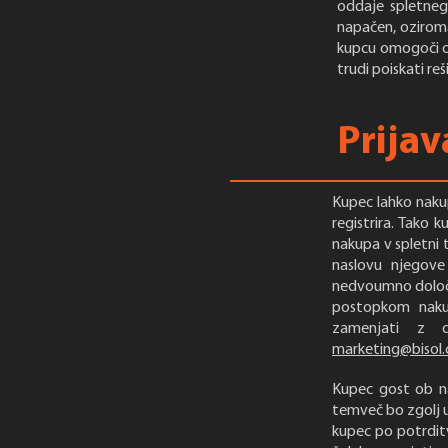
oddaje spletnega
napačen, oziroma
kupcu omogoči o
trudi poiskati re
Prijav
Kupec lahko nakup
registrira. Tako 
nakupa v spletni t
naslovu njegove
nedvoumno določa
postopkom nakup
zamenjati z d
marketing@bisol
Kupec gost ob nak
temveč bo zgolj up
kupec po potrditv