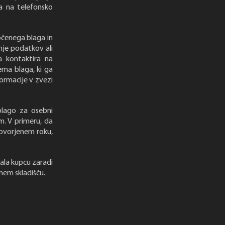
ca na telefonsko
očenega blaga in
nje podatkov ali
 kontaktira na
ma blaga, ki ga
formacije v zvezi
lago za osebni
m. V primeru, da
govorjenem roku,
ala kupcu zaradi
tnem skladišču.