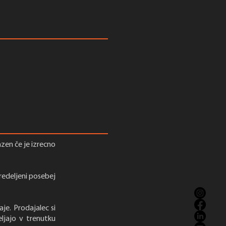
zen če je izrecno
redeljeni posebej
aje. Prodajalec si
ljajo v trenutku