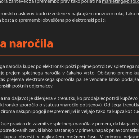
 mora zahtevek za spremembo prav tako poslati na
marketing@bisol
onskih naslovov bodo izvedene v najkrajšem možnem roku, tako reg
a bosta o spremembi obveščena po elektronski pošti.
a naročila
ga naročila kupec po elektronski pošti prejme potrditev spletnega na
uje prejem spletnega naročila v čakalno vrsto. Običajno prejme k
čas prejema elektronskega sporočila pa se vendarle lahko podaljša 
onskih poštnih odjemalcev.
(na daljavo) je sklenjena v trenutku, ko prodajalec potrdi kupčevo 
ktronsko sporočilo o statusu »naročilo potrjeno«). Od tega trenutk
oziroma nakupni pogoji nespremenljivi in veljajo tako za kupca kot tu
ržuje pravico do zavrnitve spletnega naročila v primeru, da blaga ni ve
osredovanih cen, ki lahko nastanejo v primeru napak pri avtomatizir
c kupca obvesti v najkrajšem možnem času. V primeru nejasnos