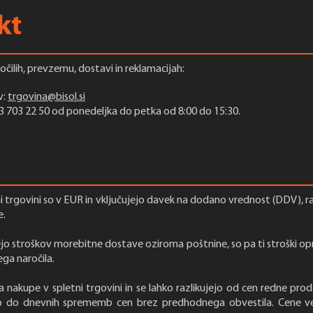
kt
očilih, prevzemu, dostavi in reklamacijah:
v:
trgovina@bisol.si
)3 703 22 50 od ponedeljka do petka od 8:00 do 15:30.
i trgovini so v EUR in vključujejo davek na dodano vrednost (DDV), ra
e.
ejo stroškov morebitne dostave oziroma poštnine, so pa ti stroški op
ga naročila.
a nakupe v spletni trgovini in se lahko razlikujejo od cen redne prod
co do dnevnih sprememb cen brez predhodnega obvestila. Cene ve