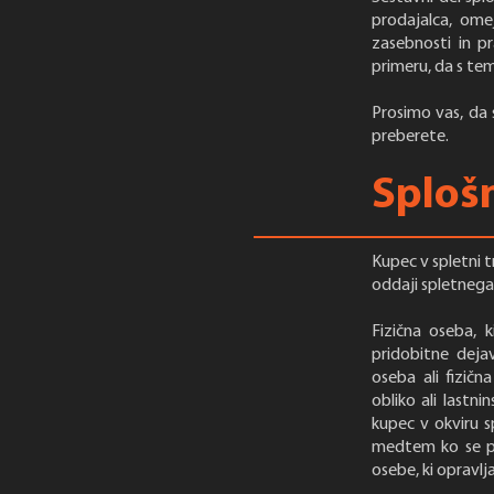
prodajalca, ome
zasebnosti in pr
primeru, da s te
Prosimo vas, da 
preberete.
Sploš
Kupec v spletni 
oddaji spletnega 
Fizična oseba, 
pridobitne deja
oseba ali fizičn
obliko ali lastn
kupec v okviru s
medtem ko se po
osebe, ki opravlj