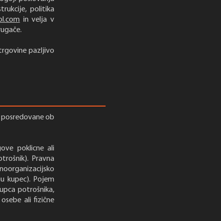
ukcije, politika
ol.com
in velja v
rugače.
rgovine pazljivo
e, posredovane ob
ove poklicne ali
trošnik). Pravna
noorganizacijsko
nju kupec). Pojem
kupca potrošnika,
sebe ali fizične