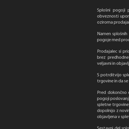
Splošni pogoji 
obveznosti upor
oziroma prodajal
Namen splošnih 
pogoje med proda
Prodajalec si pr
brez predhodneg
veljavni in objav
S potrditvijo sp
trgovine in da se 
Pred dokončno od
pogoji poslovanj
spletne trgovine 
dopolnijo z novim
objavljena v sple
Sestavni del spl