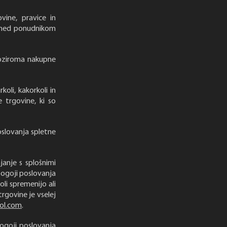
vine, pravice in
s med ponudnikom
 oziroma nakupne
oli, kakorkoli in
 trgovine, ki so
oslovanja spletne
anje s splošnimi
pogoji poslovanja
oli spremenijo ali
trgovine je vselej
sol.com
.
pogoji poslovanja