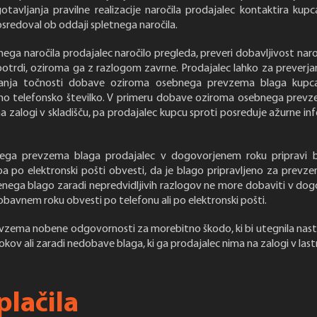
otavljanja pravilne realizacije naročila prodajalec kontaktira kup
 posredoval ob oddaji spletnega naročila.
ega naročila prodajalec naročilo pregleda, preveri dobavljivost nar
potrdi, oziroma ga z razlogom zavrne. Prodajalec lahko za preverja
janja točnosti dobave oziroma osebnega prevzema blaga kupca
o telefonsko številko. V primeru dobave oziroma osebnega prevze
a zalogi v skladišču, pa prodajalec kupcu sproti posreduje ažurne in
ega prevzema blaga prodajalec v dogovorjenem roku pripravi b
a po elektronski pošti obvesti, da je blago pripravljeno za prevze
enega blago zaradi nepredvidljivih razlogov ne more dobaviti v do
avnem roku obvesti po telefonu ali po elektronski pošti.
evzema nobene odgovornosti za morebitno škodo, ki bi utegnila nast
okov ali zaradi nedobave blaga, ki ga prodajalec nima na zalogi v las
plačila