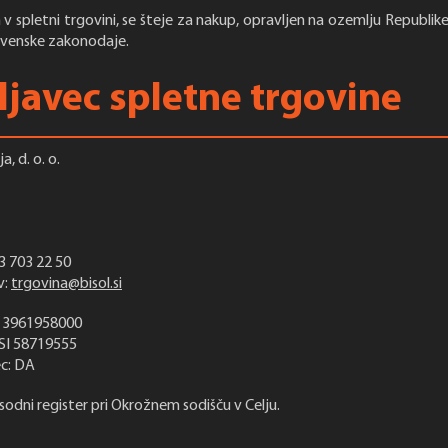
v spletni trgovini, se šteje za nakup, opravljen na ozemlju Republike 
venske zakonodaje.
javec spletne trgovine
, d. o. o.
3 703 22 50
v:
trgovina@bisol.si
: 3961958000
 SI 58719555
c: DA
sodni register pri Okrožnem sodišču v Celju.