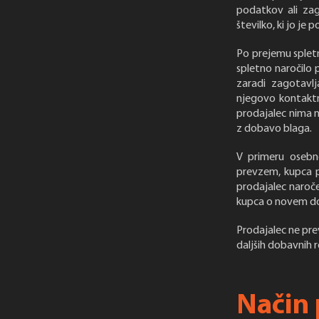
podatkov ali zag
številko, ki jo je
Po prejemu spletn
spletno naročilo 
zaradi zagotavl
njegovo kontaktn
prodajalec nima n
z dobavo blaga.
V primeru osebn
prevzem, kupca p
prodajalec naroč
kupca o novem dob
Prodajalec ne pr
daljših dobavnih r
Način 