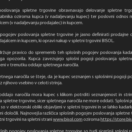
poslovanja spletne trgovine obravnavajo delovanje spletne trgo
abnika oziroma kupca (v nadaljevanju kupec) ter poslovni odno
cem (v nadaljevanju prodajalec) in kupcem.
pogojev poslovanja spletne trgovine je jasno definirati prodajne
jalcem in kupcem, ki opravi nakup v spletni trgovini BISOL.
idržuje pravico do sprememb teh splošnih pogojev poslovanja kadark
a opozorila. Kupca zavezujejo splošni pogoji poslovanja spletne
ljeni v trenutku oddaje spletnega naročila.
letnega naročila se šteje, da je kupec seznanjen s splošnimi pogoji p
z njihovo vsebino v celoti strinja.
dajo naročila mora kupec s klikom potrditi seznanjenost in strinj
a spletne trgovine, sicer spletnega naročila ne more oddati. Splošni 
so v elektronski obliki objavljeni v spletni trgovini in se lahko kadark
i določili. Najnovejša različica splošnih pogojev poslovanja spletne 
tni trgovini na spletni strani
www.bisol.com
oziroma
https://store.bi
ošnih pogojev poslovanja spletne trgovine so tudi siceršnji splošni 