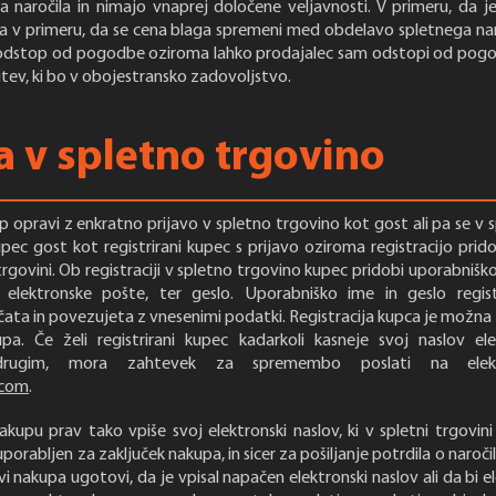
 naročila in nimajo vnaprej določene veljavnosti. V primeru, da j
 v primeru, da se cena blaga spremeni med obdelavo spletnega naro
dstop od pogodbe oziroma lahko prodajalec sam odstopi od pogod
šitev, ki bo v obojestransko zadovoljstvo.
a v spletno trgovino
 opravi z enkratno prijavo v spletno trgovino kot gost ali pa se v 
kupec gost kot registrirani kupec s prijavo oziroma registracijo pri
rgovini. Ob registraciji v spletno trgovino kupec pridobi uporabniško
 elektronske pošte, ter geslo. Uporabniško ime in geslo regis
ta in povezujeta z vnesenimi podatki. Registracija kupca je možn
a. Če želi registrirani kupec kadarkoli kasneje svoj naslov el
rugim, mora zahtevek za spremembo poslati na elektr
.com
.
upu prav tako vpiše svoj elektronski naslov, ki v spletni trgovini
orabljen za zaključek nakupa, in sicer za pošiljanje potrdila o naročil
i nakupa ugotovi, da je vpisal napačen elektronski naslov ali da bi e