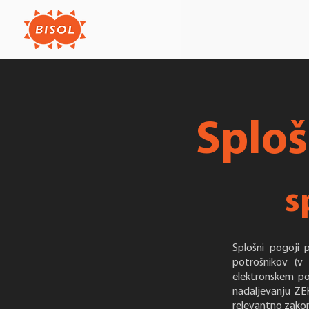
Sploš
s
Splošni pogoji 
potrošnikov (v
elektronskem po
nadaljevanju ZE
relevantno zakon